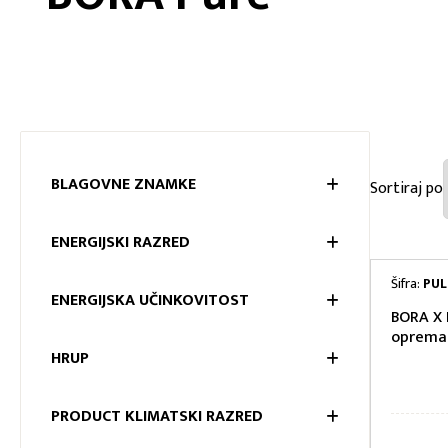
BLAGOVNE ZNAMKE
BLAGOV
ENERGIJSKI RAZRED
ENERGIJ
Šifra:
PUL
ENERGIJSKA UČINKOVITOST
BORA X 
ENERGIJ
oprema
HRUP
HRUP
PRODUCT KLIMATSKI RAZRED
PRODUCT