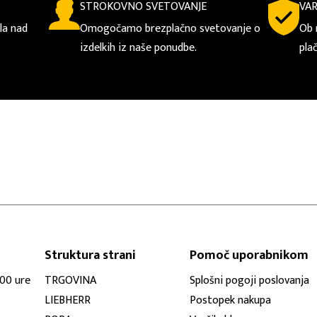
STROKOVNO SVETOVANJE
VA
la nad
Omogočamo brezplačno svetovanje o
Ob 
izdelkih iz naše ponudbe.
pla
Struktura strani
Pomoč uporabnikom
:00 ure
TRGOVINA
Splošni pogoji poslovanja
LIEBHERR
Postopek nakupa