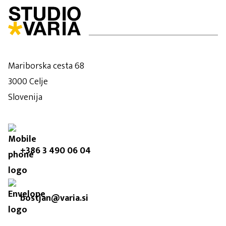
Mariborska cesta 68
3000 Celje
Slovenija
+386 3 490 06 04
bostjan@varia.si