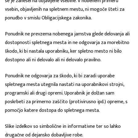
se je zanesel na objavljene vsebine. V nobenem primeru
vsebin, objavljenih na spletnem mestu, ni mogoče šteti za
ponudbo v smislu Obligacijskega zakonika.
Ponudnik ne prevzema nobenega jamstva glede delovanja ali
dostopnosti spletnega mesta in ne odgovarja za morebitno
škodo, ki bi nastala uporabniku, ker spletno mesto ni bilo
dostopno ali ni delovalo ali ni delovalo pravilno.
Ponudnik ne odgovarja za škodo, ki bi zaradi uporabe
spletnega mesta utegnila nastati na uporabnikovi strojni,
programski ali drugi opremi. Uporabnik je dolžan sam
poskrbeti za primerno zaščito (protivirusno ipd.) opreme, s
pomočjo katere dostopa do spletnega mesta.
Slike izdelkov so simbolične in informativne ter so lahko
drugačne od dejansko dobavljive robe.