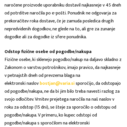
naročene proizvode uporabniku dostavil najkasneje v 45 dneh
od potrditve naročila po e-pošti. Ponudnik ne odgovarja za
prekoračitev roka dostave, če je zamuda posledica drugih
nepredvidenih dogodkov, ne glede na to, ali gre za zunanje
dogodke ali za dogodke iz sfere ponudnika.
Odstop fizične osebe od pogodbe/nakupa
Fizične osebe, ki sklenejo pogodbo/nakup na daljavo skladno z
Zakonom o varstvu potrošnikov, imajo pravico, da najkasneje
v petnajstih dneh od prevzema blaga na
elektronski naslov
bostjan@varia.si
sporočijo, da odstopajo
od pogodbe/nakupa, ne da bi jim bilo treba navesti razlog za
svojo odločitev. Vrnitev prejetega naročila na naš naslov v
roku za odstop (15 dni), se šteje za sporočilo o odstopu od
pogodbe/nakupa. V primeru, ko kupec odstopi od
pogodbe/nakupa s sporočilom na elektronski