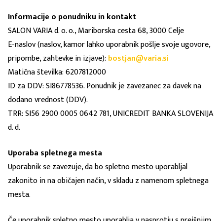
Informacije o ponudniku in kontakt
SALON VARIA d. o. o., Mariborska cesta 68, 3000 Celje
E-naslov (naslov, kamor lahko uporabnik pošlje svoje ugovore,
pripombe, zahtevke in izjave):
bostjan@varia.si
Matična številka: 6207812000
ID za DDV: SI86778536. Ponudnik je zavezanec za davek na
dodano vrednost (DDV).
TRR: SI56 2900 0005 0642 781, UNICREDIT BANKA SLOVENIJA
d. d.
Uporaba spletnega mesta
Uporabnik se zavezuje, da bo spletno mesto uporabljal
zakonito in na običajen način, v skladu z namenom spletnega
mesta.
Če uporabnik spletno mesto uporablja v nasprotju s prejšnjim