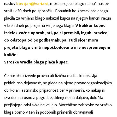
naslov
bostjan@varia.si
, mora prejeto blago na naš naslov
vrniti v 30 dneh po sporočilu. Ponudnik bo znesek prejetega
plačila za vrnjeno blago nakazal kupcu na njegov bančni račun
v treh dneh po prejemu vrnjenega blaga.
V kolikor kupec
izdelek začne uporabljati, pa si premisli, izgubi pravico
do odstopa od pogodbe/nakupa. Tudi sicer mora
prejeto blago vrniti nepoškodovano in v nespremenjeni
količini.
Stroške vračila blaga plača kupec.
Če naročilo izvede pravna ali fizična oseba, ki opravlja
pridobitno dejavnost, ne glede na njeno pravnoorganizacijsko
obliko ali lastninsko pripadnost ter v primerih, ko nakup ni
izveden na osnovi pogodbe, sklenjene na daljavo, določila
prejšnjega odstavka ne veljajo. Morebitne zahtevke za vračilo
blaga bomo v teh in podobnih primerih obravnavali