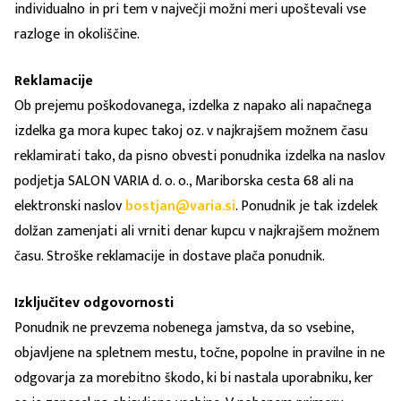
individualno in pri tem v največji možni meri upoštevali vse
razloge in okoliščine.
Reklamacije
Ob prejemu poškodovanega, izdelka z napako ali napačnega
izdelka ga mora kupec takoj oz. v najkrajšem možnem času
reklamirati tako, da pisno obvesti ponudnika izdelka na naslov
podjetja SALON VARIA d. o. o., Mariborska cesta 68 ali na
elektronski naslov
bostjan@varia.si
. Ponudnik je tak izdelek
dolžan zamenjati ali vrniti denar kupcu v najkrajšem možnem
času. Stroške reklamacije in dostave plača ponudnik.
Izključitev odgovornosti
Ponudnik ne prevzema nobenega jamstva, da so vsebine,
objavljene na spletnem mestu, točne, popolne in pravilne in ne
odgovarja za morebitno škodo, ki bi nastala uporabniku, ker