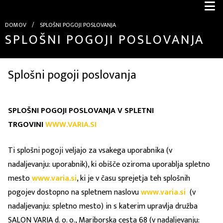
DOMOV
/
SPLOŠNI POGOJI POSLOVANJA
SPLOŠNI POGOJI POSLOVANJA
Splošni pogoji poslovanja
SPLOŠNI POGOJI POSLOVANJA V SPLETNI
TRGOVINI
WWW.VARIA.SI
Ti splošni pogoji veljajo za vsakega uporabnika (v
nadaljevanju: uporabnik), ki obišče oziroma uporablja spletno
mesto
www.varia.si
, ki je v času sprejetja teh splošnih
pogojev dostopno na spletnem naslovu
www.varia.si
(v
nadaljevanju: spletno mesto) in s katerim upravlja družba
SALON VARIA d. o. o., Mariborska cesta 68 (v nadaljevanju: