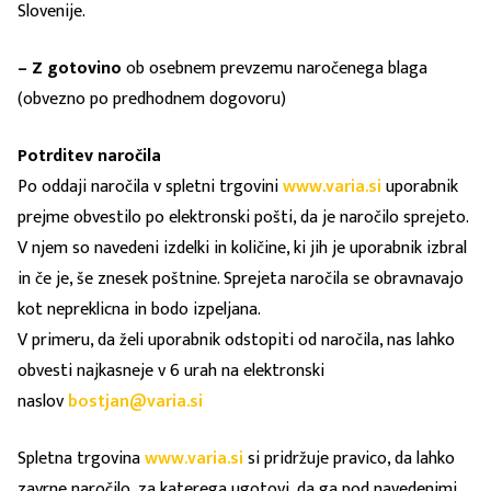
Slovenije.
– Z gotovino
ob osebnem prevzemu naročenega blaga
(obvezno po predhodnem dogovoru)
Potrditev naročila
Po oddaji naročila v spletni trgovini
www.varia.si
uporabnik
prejme obvestilo po elektronski pošti, da je naročilo sprejeto.
V njem so navedeni izdelki in količine, ki jih je uporabnik izbral
in če je, še znesek poštnine. Sprejeta naročila se obravnavajo
kot nepreklicna in bodo izpeljana.
V primeru, da želi uporabnik odstopiti od naročila, nas lahko
obvesti najkasneje v 6 urah na elektronski
naslov
bostjan@varia.si
Spletna trgovina
www.varia.si
si pridržuje pravico, da lahko
zavrne naročilo, za katerega ugotovi, da ga pod navedenimi