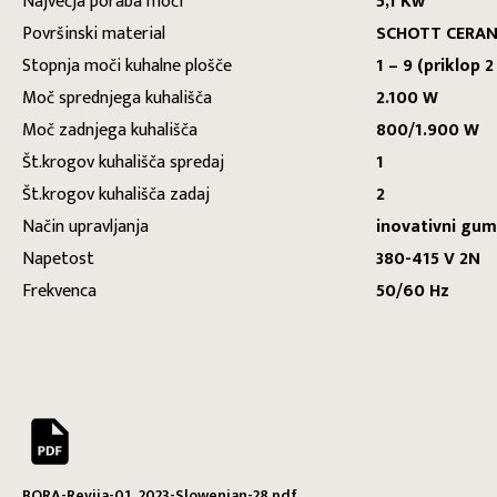
Največja poraba moči
5,1 Kw
Površinski material
SCHOTT CERA
Stopnja moči kuhalne plošče
1 – 9 (priklop 
Moč sprednjega kuhališča
2.100 W
Moč zadnjega kuhališča
800/1.900 W
Št.krogov kuhališča spredaj
1
Št.krogov kuhališča zadaj
2
Način upravljanja
inovativni gumb
Napetost
380-415 V 2N
Frekvenca
50/60 Hz
BORA-Revija-01_2023-Slowenian-28.pdf