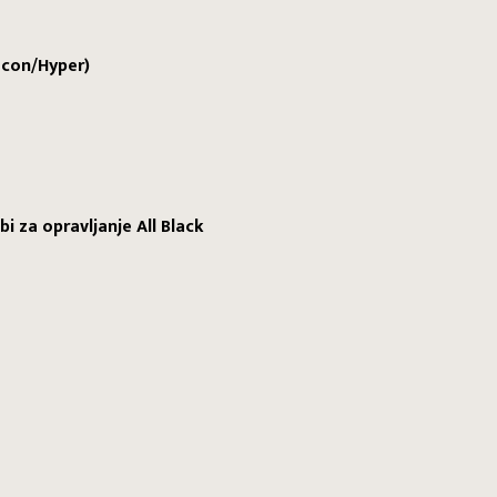
N
2 con/Hyper)
i za opravljanje All Black