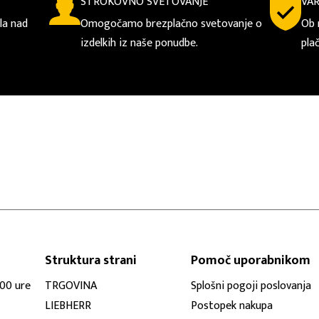
STROKOVNO SVETOVANJE
VA
la nad
Omogočamo brezplačno svetovanje o
Ob 
izdelkih iz naše ponudbe.
pla
Struktura strani
Pomoč uporabnikom
:00 ure
TRGOVINA
Splošni pogoji poslovanja
LIEBHERR
Postopek nakupa