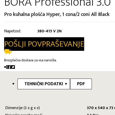
BORA Professional 3.0
Pro kuhalna plošča Hyper, 1 cona/2 coni All Black
Napetost
380-415 V 2N
POŠLJI POVPRAŠEVANJE
Brezplačna dostava za vsa naročila.
TEHNIČNI PODATKI
PDF
Dimenzije (š x g x v)
370 x 540 x 7