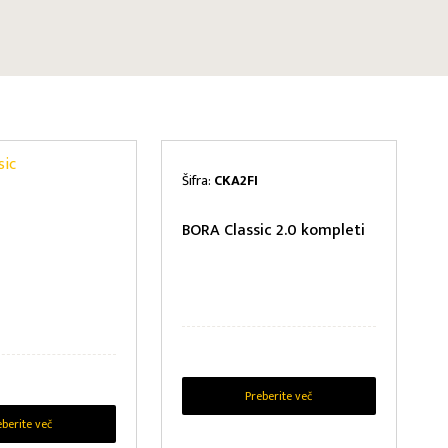
Šifra:
CKA2FI
BORA Classic 2.0 kompleti
Preberite več
eberite več