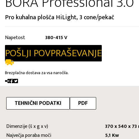
BORA Professional 3.0
Pro kuhalna plošča HiLight, 3 cone/pekač
Napetost
380-415 V
POŠLJI POVPRAŠEVANJE
Brezplačna dostava za vsa naročila.
TEHNIČNI PODATKI
PDF
Dimenzije (š x g x v)
370 x 540 x 7
Največja poraba moči
5,1 Kw