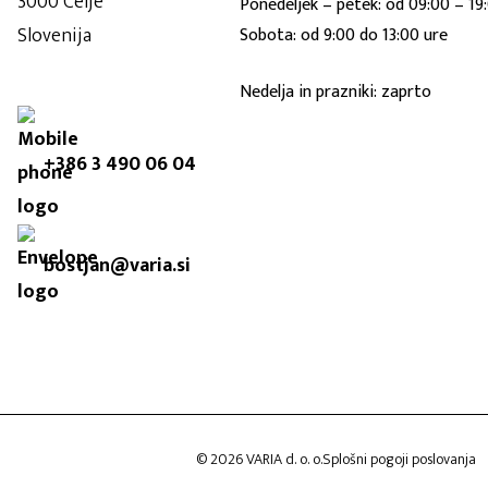
3000 Celje
Ponedeljek – petek: od 09:00 – 19
Slovenija
Sobota: od 9:00 do 13:00 ure
Nedelja in prazniki: zaprto
+386 3 490 06 04
bostjan@varia.si
© 2026 VARIA d. o. o.
Splošni pogoji poslovanja