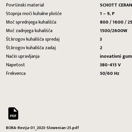
Površinski material
SCHOTT CERA
Stopnja moči kuhalne plošče
1 – 9, P
Moč sprednjega kuhališča
800 / 1600 / 
Moč zadnjega kuhališča
1500/2600W
Št.krogov kuhališča spredaj
3
Št.krogov kuhališča zadaj
2
Način upravljanja
inovativni gum
Napetost
380-415 V
Frekvenca
50/60 Hz
BORA-Revija-01_2023-Slowenian-25.pdf