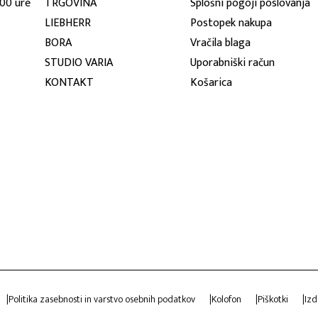
:00 ure
TRGOVINA
Splošni pogoji poslovanja
LIEBHERR
Postopek nakupa
BORA
Vračila blaga
STUDIO VARIA
Uporabniški račun
KONTAKT
Košarica
Politika zasebnosti in varstvo osebnih podatkov
Kolofon
Piškotki
Izd