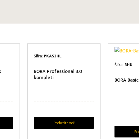
Šifra:
PKAS3HL
Šifra:
BHU
0
BORA Professional 3.0
kompleti
BORA Basic
Preberite več
Pr