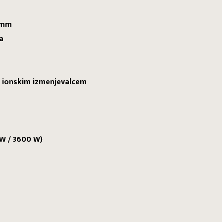
9 mm
a
z ionskim izmenjevalcem
W / 3600 W)