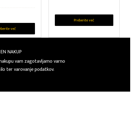
Preberite več
eberite več
REN NAKUP
nakupu vam zagotavljamo varno
čilo ter varovanje podatkov.