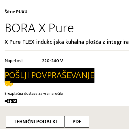
Šifra:
PUXU
BORA X Pure
X Pure FLEX-indukcijska kuhalna plošča z integr
Napetost
220-240 V
POŠLJI POVPRAŠEVANJE
Brezplačna dostava za vsa naročila.
TEHNIČNI PODATKI
PDF