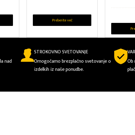
Preberite več
Pr
STROKOVNO SVETOVANJE
VA
la nad
Omogočamo brezplačno svetovanje o
Ob 
izdelkih iz naše ponudbe.
pla