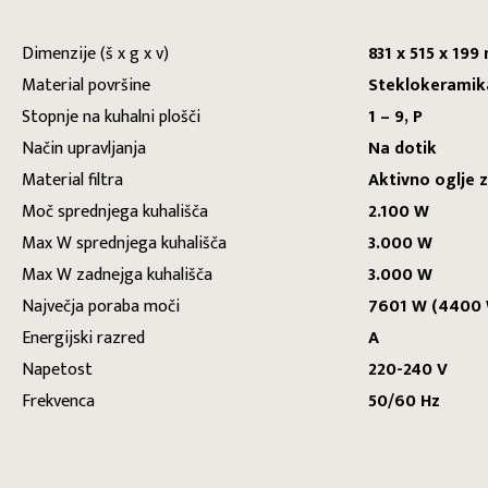
Dimenzije (š x g x v)
831 x 515 x 19
Material površine
Steklokeramik
Stopnje na kuhalni plošči
1 – 9, P
Način upravljanja
Na dotik
Material filtra
Aktivno oglje 
Moč sprednjega kuhališča
2.100 W
Max W sprednjega kuhališča
3.000 W
Max W zadnejga kuhališča
3.000 W
Največja poraba moči
7601 W (4400 
Energijski razred
A
Napetost
220-240 V
Frekvenca
50/60 Hz