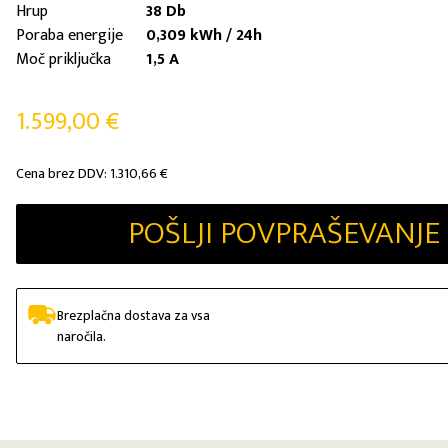
Hrup
38 Db
Poraba energije
0,309 kWh / 24h
Moč priključka
1,5 A
1.599,00
€
Cena brez DDV:
1.310,66
€
POŠLJI POVPRAŠEVANJE
Brezplačna dostava za vsa
naročila.