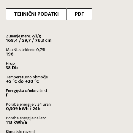
TEHNIČNI PODATKI
PDF
Zunanje mere: v/š/g
168,4 / 59,7 / 76,3 cm
Max št. steklenic 0,75l
196
Hrup
38 Db
Temperaturno območje
+5 °C do +20 °C
Energijska učinkovitost
F
Poraba energije v 24 urah
0,309 kWh / 24h
Poraba energije na leto
113 kWh/a
Klimatski razred