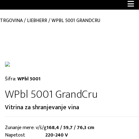
TRGOVINA
/
LIEBHERR
/
WPBL 5001 GRANDCRU
Šifra:
WPbl 5001
WPbl 5001 GrandCru
Vitrina za shranjevanje vina
Zunanje mere: v/š/g
168,4 / 59,7 / 76,3 cm
Napetost
220-240 V