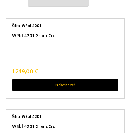
ENERGIJSKI RAZRED
Šifra:
WPbl 4201
WPbl 4201 GrandCru
ENERGIJSKA UČINKOVITOST
HRUP
1.249,00
€
PRODUCT KLIMATSKI RAZRED
Preberite več
MERE NIŠE: V/Š/G
MOČ PRIKLJUČKA
Šifra:
WSbl 4201
WSbl 4201 GrandCru
PRODUCT NAPETOST