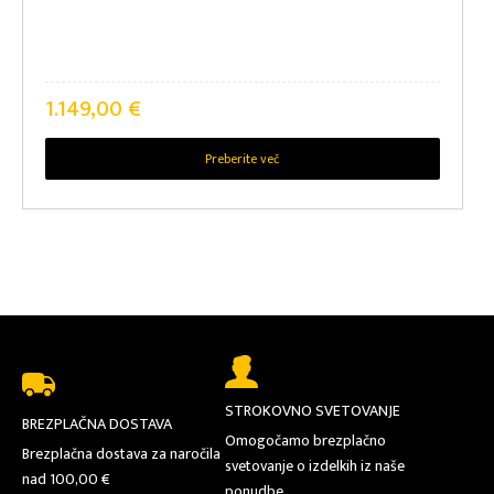
SKUPNA PROSTORNINA
1.149,00
€
PORABA ENERGIJE NA LETO
Preberite več
STROKOVNO SVETOVANJE
BREZPLAČNA DOSTAVA
Omogočamo brezplačno
Brezplačna dostava za naročila
svetovanje o izdelkih iz naše
nad 100,00 €
ponudbe.