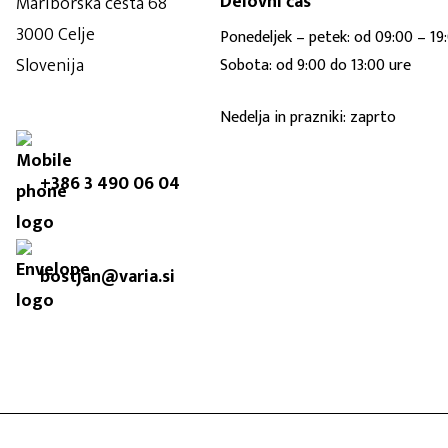
Delovni čas
Mariborska cesta 68
3000 Celje
Ponedeljek – petek: od 09:00 – 19
Slovenija
Sobota: od 9:00 do 13:00 ure
Nedelja in prazniki: zaprto
+386 3 490 06 04
bostjan@varia.si