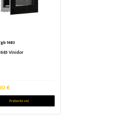
E: V/Š/G
KLJUČKA
T NAPETOST
gb 1683
683 Vinidor
 PROSTORNINA
ENERGIJE NA LETO
,00
€
Preberite več