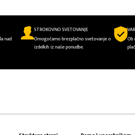
STROKOVNO SVETOVANJE
VA
la nad
Omogočamo brezplačno svetovanje o
Ob 
izdelkih iz naše ponudbe.
pla