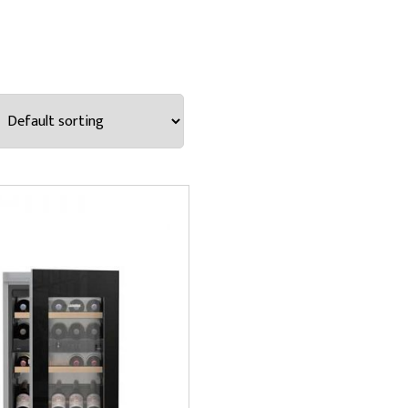
NE ZNAMKE
SKI RAZRED
SKA UČINKOVITOST
 KLIMATSKI RAZRED