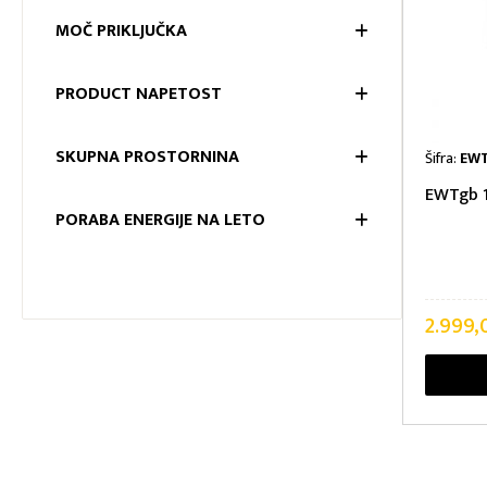
MERE NIŠ
MOČ PRIKLJUČKA
MOČ PRI
PRODUCT NAPETOST
PRODUC
SKUPNA PROSTORNINA
Šifra:
EWT
EWTgb 1
SKUPNA
PORABA ENERGIJE NA LETO
PORABA 
2.999