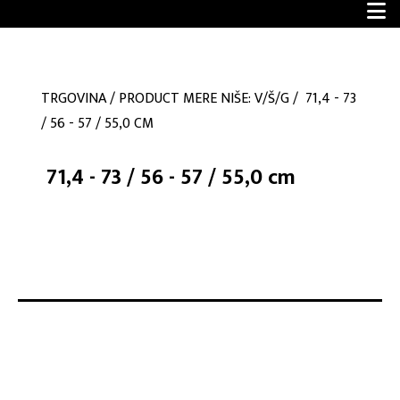
TRGOVINA
/
PRODUCT MERE NIŠE: V/Š/G
/
71,4 - 73
/ 56 - 57 / 55,0 CM
71,4 - 73 / 56 - 57 / 55,0 cm
No products were found matching your selection.