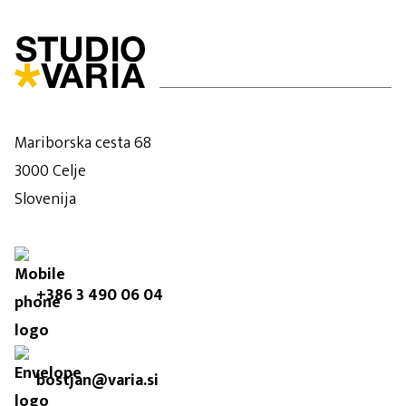
Mariborska cesta 68
3000 Celje
Slovenija
+386 3 490 06 04
bostjan@varia.si