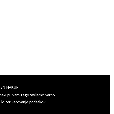
REN NAKUP
nakupu vam zagotavljamo varno
čilo ter varovanje podatkov.