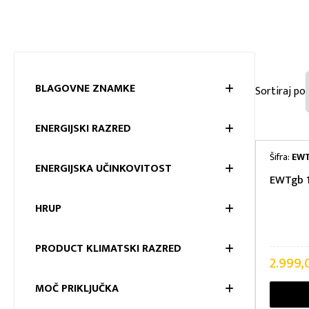
BLAGOVNE ZNAMKE
BLAGOV
ENERGIJSKI RAZRED
ENERGIJ
Šifra:
EWT
ENERGIJSKA UČINKOVITOST
EWTgb 1
ENERGIJ
HRUP
HRUP
PRODUCT KLIMATSKI RAZRED
2.999
PRODUCT
MOČ PRIKLJUČKA