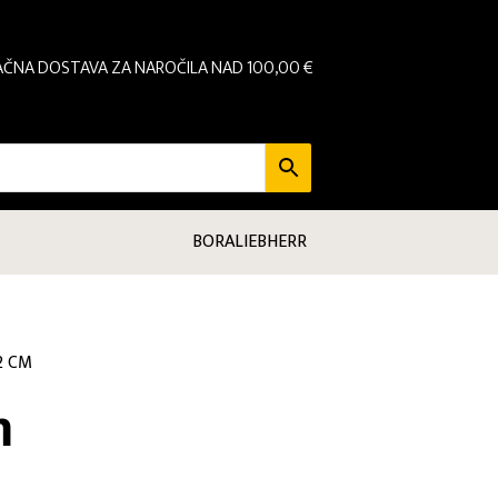
AČNA DOSTAVA ZA NAROČILA NAD 100,00 €
BORA
LIEBHERR
,2 CM
m