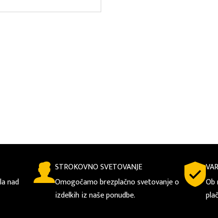
KLJUČKA
T NAPETOST
 PROSTORNINA
ENERGIJE NA LETO
STROKOVNO SVETOVANJE
VA
la nad
Omogočamo brezplačno svetovanje o
Ob 
izdelkih iz naše ponudbe.
pla