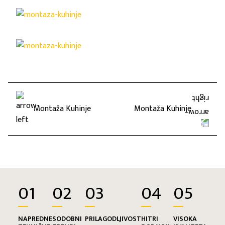
Montaža Kuhinje
Montaža Kuhinje
01
02
03
04
05
NAPREDNE
SODOBNI
PRILAGODLJIVOST
HITRI
VISOKA