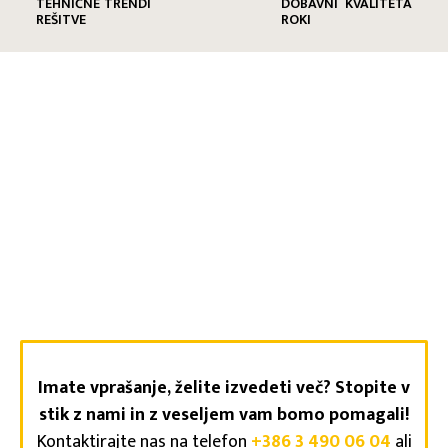
TEHNIČNE
TRENDI
DOBAVNI
KVALITETA
REŠITVE
ROKI
Imate vprašanje, želite izvedeti več? Stopite v
stik z nami in z veseljem vam bomo pomagali!
Kontaktirajte nas na telefon
+386 3 490 06 04
ali