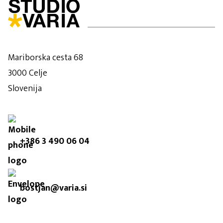
Mariborska cesta 68
3000 Celje
Slovenija
+386 3 490 06 04
bostjan@varia.si