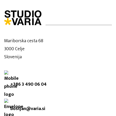
Mariborska cesta 68
3000 Celje
Slovenija
+386 3 490 06 04
bostjan@varia.si