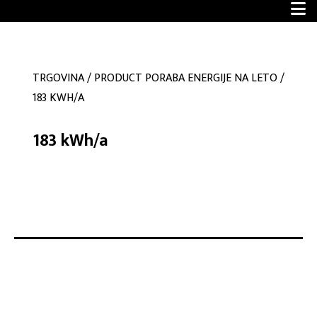
TRGOVINA
/
PRODUCT PORABA ENERGIJE NA LETO
/
183 KWH/A
183 kWh/a
No products were found matching your selection.