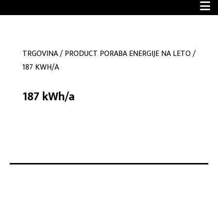
TRGOVINA
/
PRODUCT PORABA ENERGIJE NA LETO
/
187 KWH/A
187 kWh/a
No products were found matching your selection.