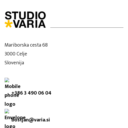
Mariborska cesta 68
3000 Celje
Slovenija
+386 3 490 06 04
bostjan@varia.si