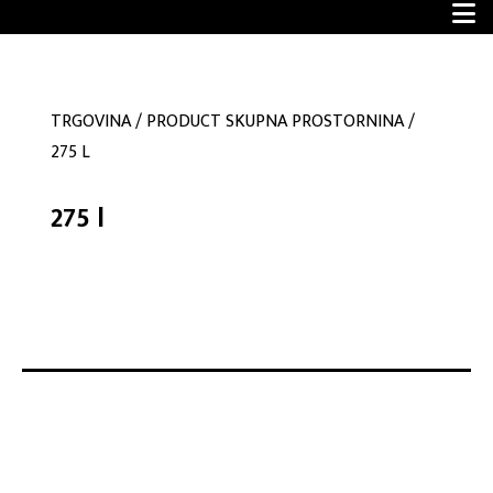
TRGOVINA
/
PRODUCT SKUPNA PROSTORNINA
/
275 L
275 l
No products were found matching your selection.