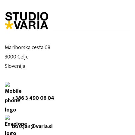
Mariborska cesta 68
3000 Celje
Slovenija
+386 3 490 06 04
bostjan@varia.si