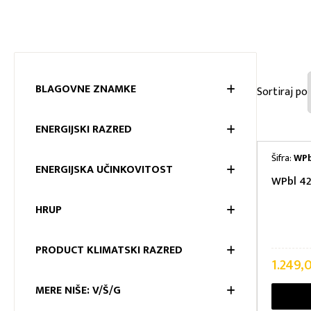
BLAGOVNE ZNAMKE
BLAGOV
ENERGIJSKI RAZRED
ENERGIJ
Šifra:
WPb
ENERGIJSKA UČINKOVITOST
WPbl 42
ENERGIJ
HRUP
HRUP
PRODUCT KLIMATSKI RAZRED
1.249,
PRODUCT
MERE NIŠE: V/Š/G