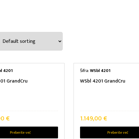
NE ZNAMKE
SKI RAZRED
l 4201
Šifra:
WSbl 4201
01 GrandCru
WSbl 4201 GrandCru
SKA UČINKOVITOST
00
€
1.149,00
€
 KLIMATSKI RAZRED
Preberite več
Preberite več