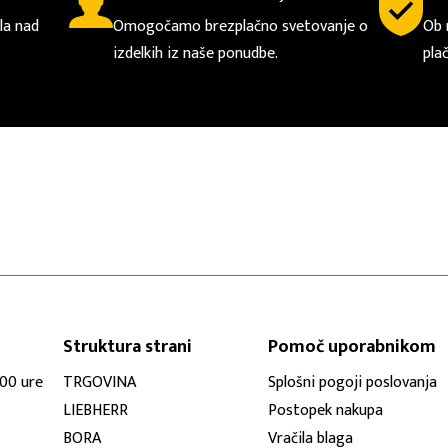
la nad
Omogočamo brezplačno svetovanje o
Ob 
izdelkih iz naše ponudbe.
pla
Struktura strani
Pomoč uporabnikom
:00 ure
TRGOVINA
Splošni pogoji poslovanja
LIEBHERR
Postopek nakupa
BORA
Vračila blaga